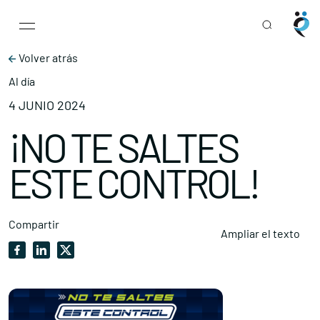
Main Navigation
Skip to content
Volver atrás
Al día
4 JUNIO 2024
¡NO TE SALTES
ESTE CONTROL!
Compartir
Ampliar el texto