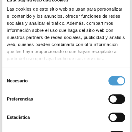
Las cookies de este sitio web se usan para personalizar
el contenido y los anuncios, ofrecer funciones de redes
sociales y analizar el tráfico. Además, compartimos
información sobre el uso que haga del sitio web con
nuestros partners de redes sociales, publicidad y análisis
web, quienes pueden combinarla con otra información
que les haya proporcionado o que hayan recopilado a
partir del uso que haya hecho de sus servicios.
Buscamos profesional en enfermería...
E
Para más información puede acceder a nuestra
política
Selección
de cookies
.
Necesario
de
consentimiento
04 JUNIO, 2024
DE INTERÉS
04
Preferencias
Estadística