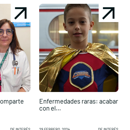
 comparte
Enfermedades raras: acabar
con el...
d
DE INTERÉS
29 FEBRERO, 2024
DE INTERÉS
2