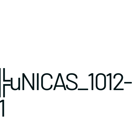
uNICAS_1012-
1