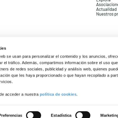
Asociacion
Actualidad
Nuestros p
ies
web se usan para personalizar el contenido y los anuncios, ofrec
ar el tráfico. Además, compartimos información sobre el uso que
Política de Privacidad
Política de Cookies
Aviso lega
tners de redes sociales, publicidad y análisis web, quienes pue
ación que les haya proporcionado o que hayan recopilado a parti
vicios.
de acceder a nuestra
política de cookies
.
Preferencias
Estadística
Marketin