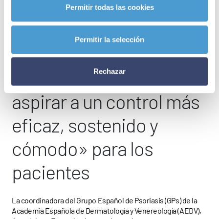
Permitir todas las cookies
Los avances
Permitir la selección
terapéuticos en
psoriasis «permiten
Rechazar
aspirar a un control más
eficaz, sostenido y
cómodo» para los
pacientes
La coordinadora del Grupo Español de Psoriasis (GPs) de la
Academia Española de Dermatología y Venereología (AEDV),