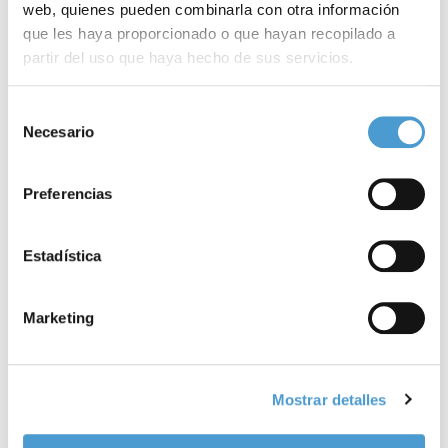
web, quienes pueden combinarla con otra información
que les haya proporcionado o que hayan recopilado a
partir del uso que haya hecho de sus servicios.
Para más información puede acceder a nuestra
política
Selección
de cookies
.
Necesario
de
consentimiento
Preferencias
Estadística
Marketing
Mostrar detalles
TRATAMIENTOS
29 DE ENERO 2026