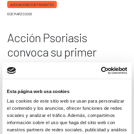
ASOCIACIONES DE PACIENTES
6 DE MARZO 2026
Acción Psoriasis
convoca su primer
certamen de relato
corto sobre la
enfermedad psoriásica
Esta página web usa cookies
Las cookies de este sitio web se usan para personalizar
el contenido y los anuncios, ofrecer funciones de redes
La asociación Acción Psoriasis ha puesto en marcha su I
sociales y analizar el tráfico. Además, compartimos
Certamen de Relato Corto, una iniciativa que busca dar voz a
información sobre el uso que haga del sitio web con
las experiencias vinculadas con la enfermedad psoriásica a
nuestros partners de redes sociales, publicidad y análisis
través