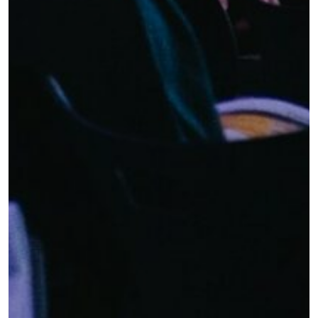
Conócenos
Explora
Asociaciones
Actualidad
Nuestros premios
Accede al apartado personal de asociaciones