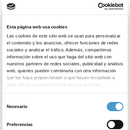
Esta página web usa cookies
Las cookies de este sitio web se usan para personalizar
el contenido y los anuncios, ofrecer funciones de redes
sociales y analizar el tráfico. Además, compartimos
información sobre el uso que haga del sitio web con
Preséntate a los XII
nuestros partners de redes sociales, publicidad y análisis
web, quienes pueden combinarla con otra información
Premios Somos
que les haya proporcionado o que hayan recopilado a
partir del uso que haya hecho de sus servicios.
Pacientes
Para más información puede acceder a nuestra
política
Selección
de cookies
.
Busca en los bloques de la derecha la opción que más
Necesario
de
se adapta a tu proyecto
consentimiento
Preferencias