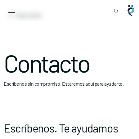
Main Navigation
Skip to content
Volver atrás
Contacto
Escríbenos sin compromiso. Estaremos aquí para ayudarte.
Escríbenos. Te ayudamos