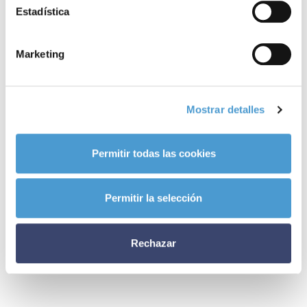
Estadística
Marketing
c/ María de Molina, 54 7ª Planta 28006 Madrid
ESCRÍBENOS
Mostrar detalles
Permitir todas las cookies
Permitir la selección
redaccion@somospacientes.com
Rechazar