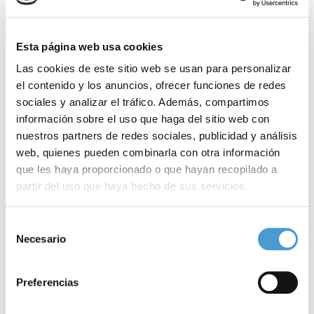
O si lo prefieres...
Esta página web usa cookies
Las cookies de este sitio web se usan para personalizar
LLÁMANOS
el contenido y los anuncios, ofrecer funciones de redes
sociales y analizar el tráfico. Además, compartimos
información sobre el uso que haga del sitio web con
nuestros partners de redes sociales, publicidad y análisis
web, quienes pueden combinarla con otra información
que les haya proporcionado o que hayan recopilado a
partir del uso que haya hecho de sus servicios.
915 159 350
Para más información puede acceder a nuestra
política
Selección
de cookies
.
Necesario
de
VEN A VISITARNOS
consentimiento
Preferencias