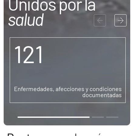
Unidos por la
salud
121
Conócenos
Explora
Asociaciones
Actualidad
Nuestros premios
Enfermedades, afecciones y condiciones
Accede al apartado personal de asociaciones
documentadas