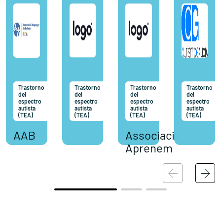
Trastorno
Trastorno
Trastorno
Trastorno
del
del
del
del
espectro
espectro
espectro
espectro
autista
autista
autista
autista
(TEA)
(TEA)
(TEA)
(TEA)
AAB
Associació
Aprenem