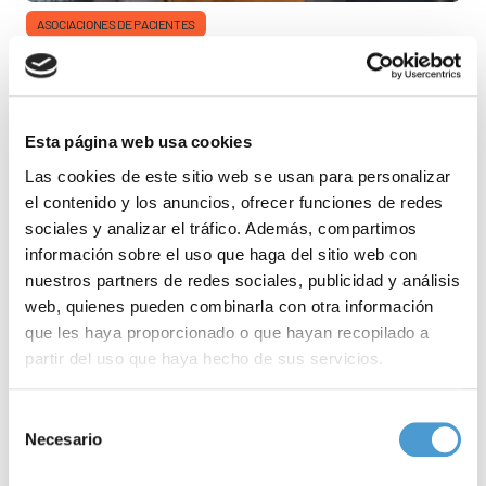
ASOCIACIONES DE PACIENTES
2 DE ABRIL 2026
¿Qué necesidades
Esta página web usa cookies
Las cookies de este sitio web se usan para personalizar
cotidianas de las
el contenido y los anuncios, ofrecer funciones de redes
sociales y analizar el tráfico. Además, compartimos
personas con autismo
información sobre el uso que haga del sitio web con
nuestros partners de redes sociales, publicidad y análisis
pasan desapercibidas?
web, quienes pueden combinarla con otra información
que les haya proporcionado o que hayan recopilado a
partir del uso que haya hecho de sus servicios.
Plena Inclusión Madrid ha puesto en marcha la campaña Lo
que no se ve con el objetivo de visibilizar la diversidad y las
necesidades de las personas con trastorno del
Para más información puede acceder a nuestra
política
Selección
de cookies
.
Necesario
de
consentimiento