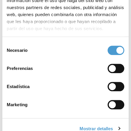
información sobre el uso que haga del sitio web con
nuestros partners de redes sociales, publicidad y análisis
web, quienes pueden combinarla con otra información
que les haya proporcionado o que hayan recopilado a
609978469
partir del uso que haya hecho de sus servicios.
emaneskua@gmail.com
c/ Hurtado de Amézaga, 20 - 2º izq. - 48008 Bilbao (Vizcaya)
Para más información puede acceder a nuestra
política
Selección
de cookies
.
Necesario
de
consentimiento
Descubre más sobre nuestra actividad
Preferencias
Estadística
Visitar sitio web
Marketing
Mostrar detalles