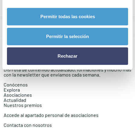
Permitir todas las cookies
Permitir la selección
Infórmate y mantente actualizado con
Rechazar
nuestra newsletter
Disfruta de contenido actualizado, formaciones y mucho más
con la newsletter que enviamos cada semana.
Conócenos
Explora
Asociaciones
Actualidad
Nuestros premios
Accede al apartado personal de asociaciones
Contacta con nosotros