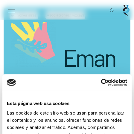
Main Navigation
Volver atrás
Asociaciones
/ Vizcaya
Eman
Eskua
Esta página web usa cookies
Asociación de Fibromialgia y Síndrome de Fatiga
Crónica Eman Eskua
Las cookies de este sitio web se usan para personalizar
el contenido y los anuncios, ofrecer funciones de redes
sociales y analizar el tráfico. Además, compartimos
Llámanos o escríbenos sin compromiso