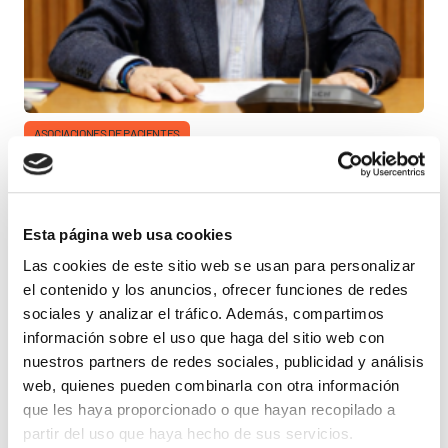
ASOCIACIONES DE PACIENTES
26 DE JUNIO 2026
¿Qué ocurre con la
Esta página web usa cookies
Las cookies de este sitio web se usan para personalizar
prestación CUME? FEDE
el contenido y los anuncios, ofrecer funciones de redes
sociales y analizar el tráfico. Además, compartimos
reclama cambios en su
información sobre el uso que haga del sitio web con
nuestros partners de redes sociales, publicidad y análisis
reforma legal
web, quienes pueden combinarla con otra información
que les haya proporcionado o que hayan recopilado a
partir del uso que haya hecho de sus servicios.
La Federación Española de Diabetes (FEDE) considera un