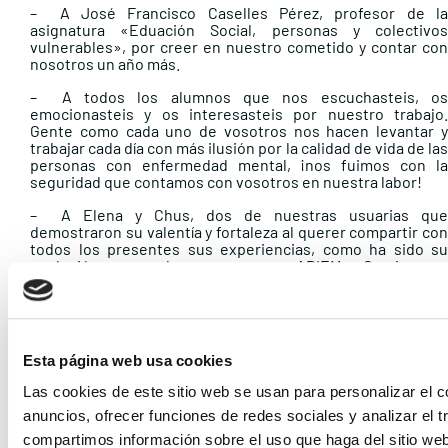
– A José Francisco Caselles Pérez, profesor de la
asignatura «Eduación Social, personas y colectivos
vulnerables», por creer en nuestro cometido y contar con
nosotros un año más.
– A todos los alumnos que nos escuchasteis, os
emocionasteis y os interesasteis por nuestro trabajo.
Gente como cada uno de vosotros nos hacen levantar y
trabajar cada día con más ilusión por la calidad de vida de las
personas con enfermedad mental, ¡nos fuimos con la
seguridad que contamos con vosotros en nuestra labor!
– A Elena y Chus, dos de nuestras usuarias que
demostraron su valentía y fortaleza al querer compartir con
todos los presentes sus experiencias, como ha sido su
evolución personal y su paso por ADIEM… Gracias por
mostrarnos y enseñarnos cada día que con esfuerzo, con
mucho trabajo, confianza en los que estamos cerca y sin
perder ni por un solo minuto el sentido del humor, podéis
liderar y avanzar en vuestro proyecto vital al igual que todos
los que estábamos allí.
Esta página web usa cookies
– A Dani por conseguir cada día que nuestros usuarios y
Las cookies de este sitio web se usan para personalizar el c
ADIEM participen plenamente de la comunidad a través de
anuncios, ofrecer funciones de redes sociales y analizar el t
las Nuevas tecnologías, como se reflejó en la charla en la
universidad.
compartimos información sobre el uso que haga del sitio we