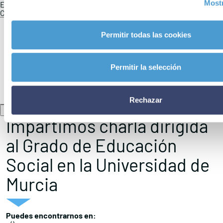
Mostr
Email
(no se publicará) (obligatorio)
Comentario
Permitir todas las cookies
Permitir la selección
Rechazar
Impartimos charla dirigida
al Grado de Educación
Social en la Universidad de
Murcia
Puedes encontrarnos en: