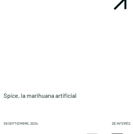
Spice, la marihuana artificial
‘
09 SEPTIEMBRE, 2024
DE INTERÉS
0