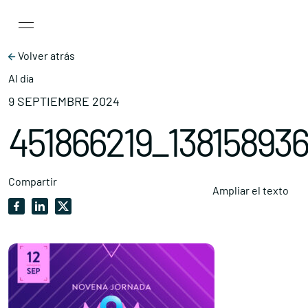
Main Navigation
Skip to content
Volver atrás
Al día
9 SEPTIEMBRE 2024
451866219_13815893
Compartir
Ampliar el texto