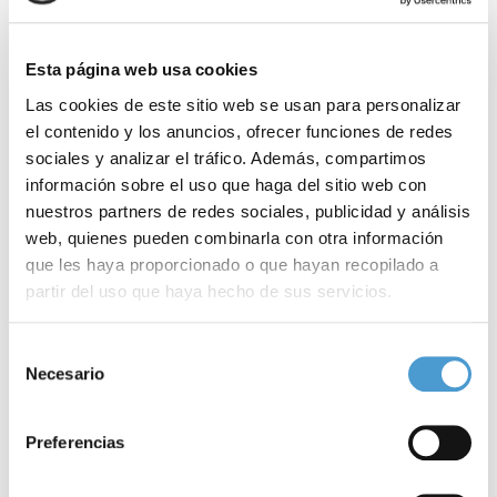
Esta página web usa cookies
Las cookies de este sitio web se usan para personalizar
el contenido y los anuncios, ofrecer funciones de redes
sociales y analizar el tráfico. Además, compartimos
información sobre el uso que haga del sitio web con
nuestros partners de redes sociales, publicidad y análisis
web, quienes pueden combinarla con otra información
que les haya proporcionado o que hayan recopilado a
partir del uso que haya hecho de sus servicios.
Para más información puede acceder a nuestra
política
Selección
de cookies
.
Necesario
de
consentimiento
Preferencias
El grupo sanguíneo condiciona el...
O