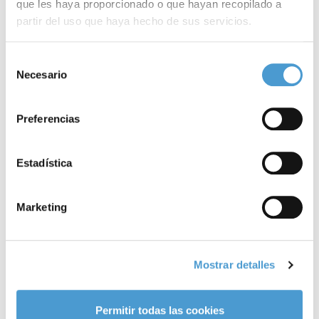
que les haya proporcionado o que hayan recopilado a
partir del uso que haya hecho de sus servicios.
Para más información puede acceder a nuestra
política
Selección
de cookies
.
Necesario
de
consentimiento
Preferencias
Estadística
Marketing
Resuelve tus dudas sobre la nefritis...
P
Mostrar detalles
06 NOVIEMBRE, 2023
DE INTERÉS
06
Permitir todas las cookies