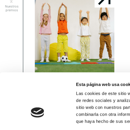
Nuestros
premios
Esta página web usa cook
Uno de cada mil niños en
As
España...
Am
Las cookies de este sitio 
de redes sociales y analiz
sitio web con nuestros par
combinarla con otra inform
18 MARZO, 2024
DE INTERÉS
18 
Contacta
que haya hecho de sus ser