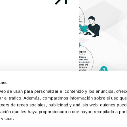
Conócenos
Explora
Asociacion
Actualidad
Nuestros p
ies
ociación de pacientes
España tiene una
iloidosis...
prevalencia un 18
web se usan para personalizar el contenido y los anuncios, ofrec
ar el tráfico. Además, compartimos información sobre el uso que
Política de Privacidad
Política de Cookies
Aviso lega
tners de redes sociales, publicidad y análisis web, quienes pue
ación que les haya proporcionado o que hayan recopilado a parti
MARZO, 2024
DE INTERÉS
18 MARZO, 2024
vicios.