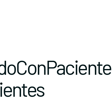
doConPaciente
entes