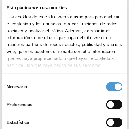
Esta página web usa cookies
Las cookies de este sitio web se usan para personalizar
el contenido y los anuncios, ofrecer funciones de redes
sociales y analizar el tráfico. Además, compartimos
información sobre el uso que haga del sitio web con
nuestros partners de redes sociales, publicidad y análisis
web, quienes pueden combinarla con otra información
que les haya proporcionado o que hayan recopilado a
partir del uso que haya hecho de sus servicios.
Noticias
Para más información puede acceder a nuestra
política
Selección
de cookies
.
Necesario
de
relacionadas
consentimiento
Preferencias
Estadística