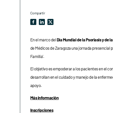
Compartir
En el marco del
Día Mundial de la Psoriasis y de la
de Médicos de Zaragoza una jornada presencial pa
Familia’.
El objetivo es empoderar a los pacientes en el co
desarrollan en el cuidado y manejo de la enferm
apoyo.
Más información
Inscripciones