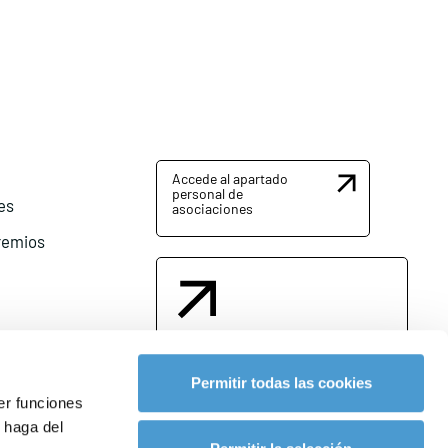
Accede al apartado
personal de
es
asociaciones
remios
Contacta con nosotros
Permitir todas las cookies
er funciones
 haga del
l