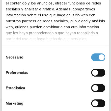
el contenido y los anuncios, ofrecer funciones de redes
sociales y analizar el tráfico. Además, compartimos
información sobre el uso que haga del sitio web con
nuestros partners de redes sociales, publicidad y análisis
web, quienes pueden combinarla con otra información
Los expertos advierten: el tratamiento...
A
que les haya proporcionado o que hayan recopilado a
partir del uso que haya hecho de sus servicios.
Para más información puede acceder a nuestra
política
Selección
de cookies
.
25 OCTUBRE, 2024
DE INTERÉS
25
Necesario
de
consentimiento
Preferencias
Estadística
Marketing