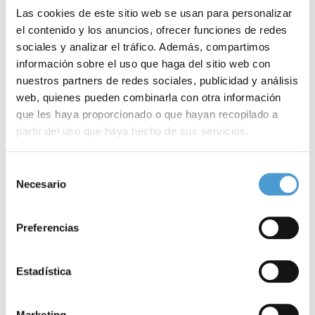
Las cookies de este sitio web se usan para personalizar
el contenido y los anuncios, ofrecer funciones de redes
sociales y analizar el tráfico. Además, compartimos
información sobre el uso que haga del sitio web con
nuestros partners de redes sociales, publicidad y análisis
web, quienes pueden combinarla con otra información
que les haya proporcionado o que hayan recopilado a
partir del uso que haya hecho de sus servicios.
Almería se suma al programa...
S
Para más información puede acceder a nuestra
política
Selección
de cookies
.
Necesario
de
consentimiento
24 JUNIO, 2024
DE INTERÉS
23
Preferencias
Estadística
Marketing