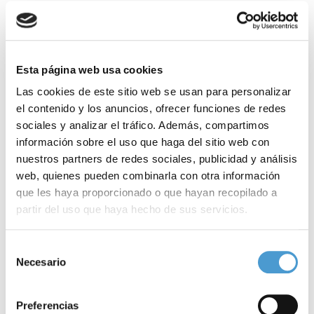
Esta página web usa cookies
Las cookies de este sitio web se usan para personalizar
el contenido y los anuncios, ofrecer funciones de redes
sociales y analizar el tráfico. Además, compartimos
información sobre el uso que haga del sitio web con
nuestros partners de redes sociales, publicidad y análisis
web, quienes pueden combinarla con otra información
que les haya proporcionado o que hayan recopilado a
partir del uso que haya hecho de sus servicios.
Para más información puede acceder a nuestra
política
Selección
de cookies
.
Necesario
de
consentimiento
El Hospital Niño Jesús comienza un...
E
Preferencias