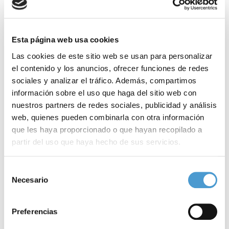
Esta página web usa cookies
Las cookies de este sitio web se usan para personalizar
el contenido y los anuncios, ofrecer funciones de redes
sociales y analizar el tráfico. Además, compartimos
información sobre el uso que haga del sitio web con
nuestros partners de redes sociales, publicidad y análisis
web, quienes pueden combinarla con otra información
que les haya proporcionado o que hayan recopilado a
partir del uso que haya hecho de sus servicios.
Para más información puede acceder a nuestra
política
Selección
de cookies
.
Necesario
de
consentimiento
Preferencias
La Fundación A.F. en Movimiento...
L