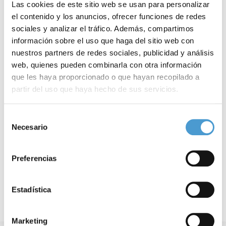
Las cookies de este sitio web se usan para personalizar
el contenido y los anuncios, ofrecer funciones de redes
sociales y analizar el tráfico. Además, compartimos
información sobre el uso que haga del sitio web con
nuestros partners de redes sociales, publicidad y análisis
web, quienes pueden combinarla con otra información
que les haya proporcionado o que hayan recopilado a
Un estudio revela que los factores...
E
partir del uso que haya hecho de sus servicios.
Para más información puede acceder a nuestra
política
Selección
de cookies
.
Necesario
de
30 AGOSTO, 2024
INVESTIGACIÓN
29
consentimiento
Preferencias
Estadística
Marketing