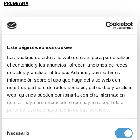
PROGRAMA
Noticias
relacionadas
Esta página web usa cookies
Las cookies de este sitio web se usan para personalizar
el contenido y los anuncios, ofrecer funciones de redes
sociales y analizar el tráfico. Además, compartimos
información sobre el uso que haga del sitio web con
nuestros partners de redes sociales, publicidad y análisis
web, quienes pueden combinarla con otra información
que les haya proporcionado o que hayan recopilado a
partir del uso que haya hecho de sus servicios.
Para más información puede acceder a nuestra
política
Selección
de cookies
.
Necesario
de