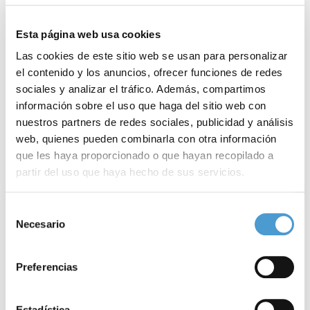
Esta página web usa cookies
Las cookies de este sitio web se usan para personalizar
el contenido y los anuncios, ofrecer funciones de redes
sociales y analizar el tráfico. Además, compartimos
información sobre el uso que haga del sitio web con
nuestros partners de redes sociales, publicidad y análisis
web, quienes pueden combinarla con otra información
que les haya proporcionado o que hayan recopilado a
partir del uso que haya hecho de sus servicios.
Para más información puede acceder a nuestra
política
Selección
Se entregan los Premios POP, un...
E
de cookies
.
Necesario
de
consentimiento
Preferencias
23 JUNIO, 2024
DE INTERÉS
23
Estadística