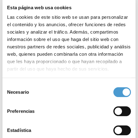
Esta página web usa cookies
Las cookies de este sitio web se usan para personalizar
el contenido y los anuncios, ofrecer funciones de redes
sociales y analizar el tráfico. Además, compartimos
información sobre el uso que haga del sitio web con
nuestros partners de redes sociales, publicidad y análisis
web, quienes pueden combinarla con otra información
que les haya proporcionado o que hayan recopilado a
partir del uso que haya hecho de sus servicios.
#AdemásdelCorazón, o cómo...
M
Para más información puede acceder a nuestra
política
Selección
de cookies
.
Necesario
de
consentimiento
Preferencias
14 FEBRERO, 2024
DE INTERÉS
14
Estadística