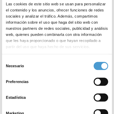
Las cookies de este sitio web se usan para personalizar
el contenido y los anuncios, ofrecer funciones de redes
sociales y analizar el tráfico. Además, compartimos
información sobre el uso que haga del sitio web con
nuestros partners de redes sociales, publicidad y análisis
web, quienes pueden combinarla con otra información
que les haya proporcionado o que hayan recopilado a
partir del uso que haya hecho de sus servicios.
“Recopilar datos nos ayuda a conocer...
U
Para más información puede acceder a nuestra
política
Selección
de cookies
.
Necesario
de
21 MAYO, 2024
DE INTERÉS
20
consentimiento
Preferencias
Estadística
Marketing