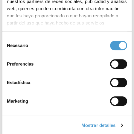
nuestros partners de redes sociales, publicidad y análisis
web, quienes pueden combinarla con otra información
¡Animaros a participar!
que les haya proporcionado o que hayan recopilado a
partir del uso que haya hecho de sus servicios.
PROGRAMA
Para más información puede acceder a nuestra
política
Selección
Noticias
de cookies
.
Necesario
de
consentimiento
relacionadas
Preferencias
Estadística
Marketing
Mostrar detalles