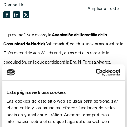
Compartir
Ampliar el texto
El próximo 26 de marzo, la
Asociación de Hemofilia de la
Comunidad de Madrid
(Ashemadrid) celebra una Jornada sobre la
Enfermedad de von Willebrand y otros déficits raros de la
coagulación, en la que participará la Dra. Mª Teresa Álvarez,
Médico Adjunto al Servicio de Hematología.
Tendrá lugar en el Salón de actos del hospital de Traumatología,
Esta página web usa cookies
en el hospital La Paz a partir de las 18.00 h, y al finalizar
Las cookies de este sitio web se usan para personalizar
tomaremos un aperitivo.
el contenido y los anuncios, ofrecer funciones de redes
sociales y analizar el tráfico. Además, compartimos
Os podéis inscribir llamando al 917291873 o por correo
información sobre el uso que haga del sitio web con
electrónico a
secretaria@ashemadrid.org