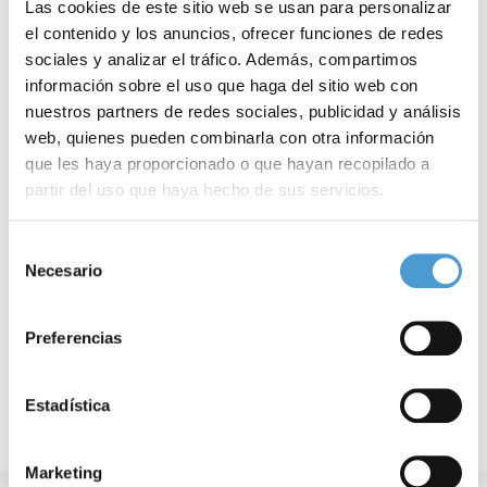
Las cookies de este sitio web se usan para personalizar
el contenido y los anuncios, ofrecer funciones de redes
sociales y analizar el tráfico. Además, compartimos
información sobre el uso que haga del sitio web con
nuestros partners de redes sociales, publicidad y análisis
web, quienes pueden combinarla con otra información
que les haya proporcionado o que hayan recopilado a
SUSPENDIDA POR LA PANDEMIA | Madrid...
F
partir del uso que haya hecho de sus servicios.
Para más información puede acceder a nuestra
política
Selección
de cookies
.
Necesario
de
09 JUNIO, 2020
DE INTERÉS
09
consentimiento
Preferencias
Estadística
Marketing