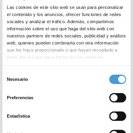
Las cookies de este sitio web se usan para personalizar
el contenido y los anuncios, ofrecer funciones de redes
sociales y analizar el tráfico. Además, compartimos
información sobre el uso que haga del sitio web con
nuestros partners de redes sociales, publicidad y análisis
web, quienes pueden combinarla con otra información
que les haya proporcionado o que hayan recopilado a
partir del uso que haya hecho de sus servicios.
Para más información puede acceder a nuestra
política
Selección
de cookies
.
Casi uno de cada cinco adolescentes...
Ú
Necesario
de
consentimiento
Preferencias
23 SEPTIEMBRE, 2025
AL DÍA
23
Estadística