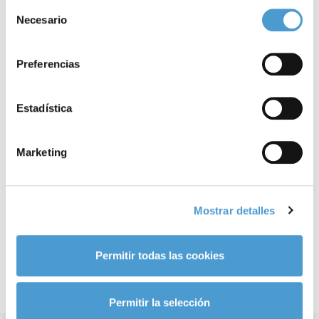
Para más información puede acceder a nuestra
política
Selección
de cookies
.
Necesario
de
consentimiento
Preferencias
Estadística
Fisioterapia respiratoria para bebés y...
E
Marketing
26 SEPTIEMBRE, 2023
DE INTERÉS
26
Mostrar detalles
Permitir todas las cookies
Permitir la selección