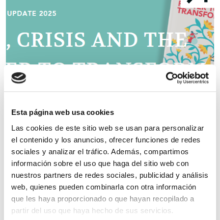
Esta página web usa cookies
Las cookies de este sitio web se usan para personalizar
el contenido y los anuncios, ofrecer funciones de redes
Las infecciones por VIH aumentarán en...
U
sociales y analizar el tráfico. Además, compartimos
información sobre el uso que haga del sitio web con
nuestros partners de redes sociales, publicidad y análisis
web, quienes pueden combinarla con otra información
05 AGOSTO, 2025
AL DÍA
04
que les haya proporcionado o que hayan recopilado a
partir del uso que haya hecho de sus servicios.