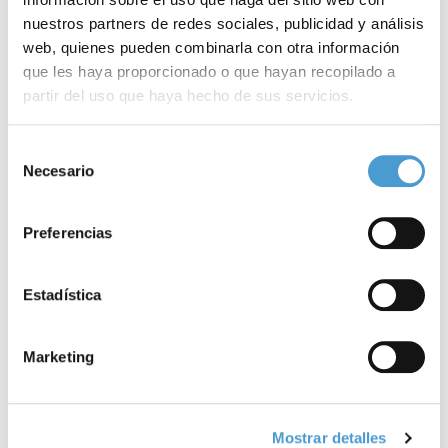
tardan más de 4 años en
nuestros partners de redes sociales, publicidad y análisis
La salud de la mujer continúa enfrentándose a importantes
web, quienes pueden combinarla con otra información
retos relacionados con la información, el acceso y la
ser diagnosticadas
que les haya proporcionado o que hayan recopilado a
normalización social de determinadas patologías y etapas
partir del uso que haya hecho de sus servicios.
vitales. En este contexto, la
Para más información puede acceder a nuestra
política
Selección
de cookies
.
Necesario
de
consentimiento
Preferencias
Estadística
Marketing
Mostrar detalles