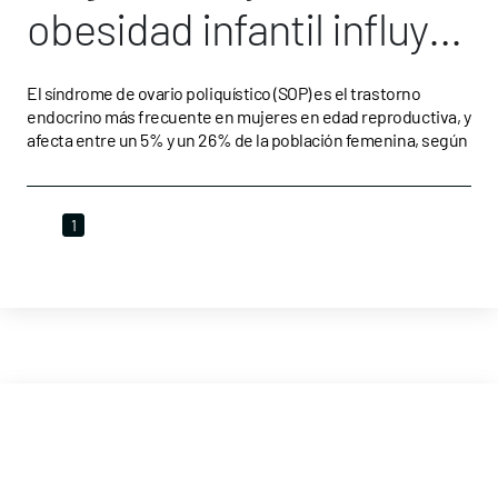
obesidad infantil influyen
en el Síndrome del
El síndrome de ovario poliquístico (SOP) es el trastorno
endocrino más frecuente en mujeres en edad reproductiva, y
Ovario Poliquístico
afecta entre un 5% y un 26% de la población femenina, según
1