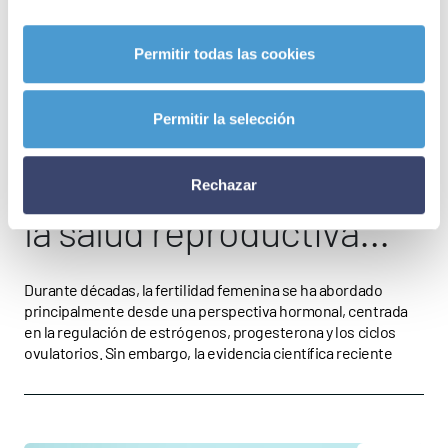
Permitir todas las cookies
OPINION
14 DE MAYO 2026
Permitir la selección
El papel del intestino en
Rechazar
la salud reproductiva
femenina
Durante décadas, la fertilidad femenina se ha abordado
principalmente desde una perspectiva hormonal, centrada
en la regulación de estrógenos, progesterona y los ciclos
ovulatorios. Sin embargo, la evidencia científica reciente