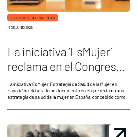
ASOCIACIONES DE PACIENTES
15 DE JUNIO 2026
La iniciativa ‘EsMujer’
reclama en el Congreso
una estrategia de salud
La iniciativa ‘EsMujer. Estrategia de Salud de la Mujer en
España’ ha elaborado un documento en el que reclama una
de la mujer
estrategia de salud de la mujer en España, concebido como