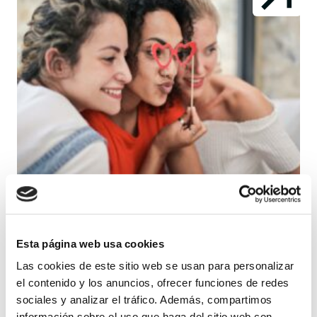
INVESTIGACIÓN
28 DE MAYO 2026
Esta página web usa cookies
La mitad de las mujeres
Las cookies de este sitio web se usan para personalizar
el contenido y los anuncios, ofrecer funciones de redes
con endometriosis
sociales y analizar el tráfico. Además, compartimos
información sobre el uso que haga del sitio web con