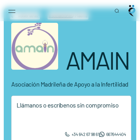
Main Navigation
Skip to content
Volver atrás
Asociaciones
/ Madrid
AMAIN
Asociación Madrileña de Apoyo a la Infertilidad
Llámanos o escríbenos sin compromiso
+34 642 67 98 61
667644404