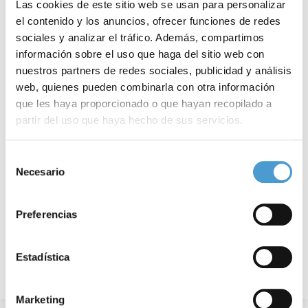
Las cookies de este sitio web se usan para personalizar
el contenido y los anuncios, ofrecer funciones de redes
sociales y analizar el tráfico. Además, compartimos
información sobre el uso que haga del sitio web con
nuestros partners de redes sociales, publicidad y análisis
web, quienes pueden combinarla con otra información
que les haya proporcionado o que hayan recopilado a
Sin evidencia científica suficiente...
D
partir del uso que haya hecho de sus servicios.
Para más información puede acceder a nuestra
política
Selección
de cookies
.
Necesario
de
26 FEBRERO, 2024
DE INTERÉS
25
consentimiento
Preferencias
Estadística
Marketing