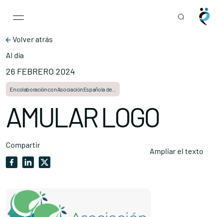
Main Navigation
Skip to content
Volver atrás
Al día
26 FEBRERO 2024
En colaboración con Asociación Española de...
AMULAR LOGO
Compartir
Ampliar el texto