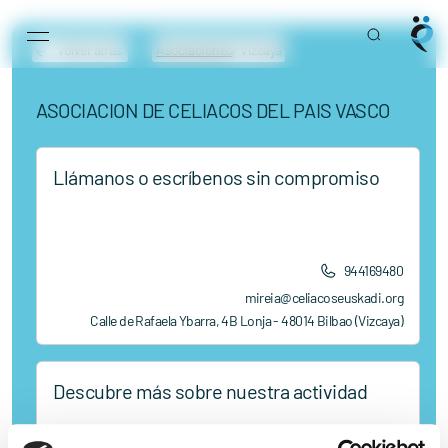
Main Navigation
Skip to content
Volver atrás
Asociaciones
/ Vizcaya
ASOCIACION DE CELIACOS DEL PAIS VASCO
Llámanos o escríbenos sin compromiso
944169480
mireia@celiacoseuskadi.org
Calle de Rafaela Ybarra, 4B Lonja - 48014 Bilbao (Vizcaya)
Descubre más sobre nuestra actividad