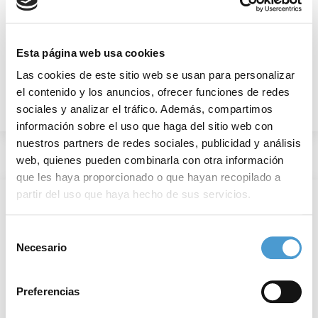
Visitar sitio web
Esta página web usa cookies
Las cookies de este sitio web se usan para personalizar
el contenido y los anuncios, ofrecer funciones de redes
sociales y analizar el tráfico. Además, compartimos
información sobre el uso que haga del sitio web con
nuestros partners de redes sociales, publicidad y análisis
web, quienes pueden combinarla con otra información
que les haya proporcionado o que hayan recopilado a
partir del uso que haya hecho de sus servicios.
Para más información puede acceder a nuestra
política
Selección
de cookies
.
Necesario
de
consentimiento
Preferencias