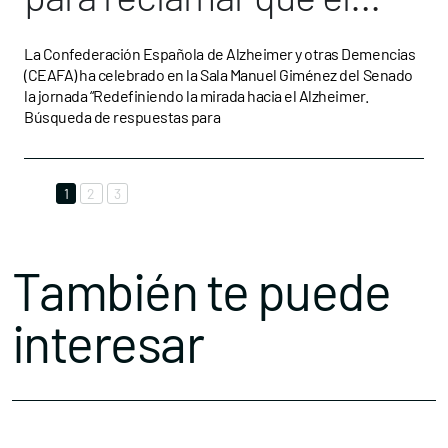
alzhéimer esté en la
La Confederación Española de Alzheimer y otras Demencias
(CEAFA) ha celebrado en la Sala Manuel Giménez del Senado
agenda política
la jornada “Redefiniendo la mirada hacia el Alzheimer.
Búsqueda de respuestas para
1
2
3
También te puede
interesar