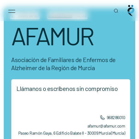
Main Navigation
Skip to content
Volver atrás
Asociaciones
/ Murcia
AFAMUR
Asociación de Familiares de Enfermos de
Alzheimer de la Región de Murcia
Llámanos o escríbenos sin compromiso
968286010
afamur@afamur.com
Paseo Ramón Gaya, 6 Edificio Balate II - 30009 Murcia (Murcia)