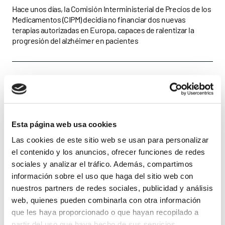
que España financie las
Hace unos días, la Comisión Interministerial de Precios de los
Medicamentos (CIPM) decidía no financiar dos nuevas
nuevas terapias frente al
terapias autorizadas en Europa, capaces de ralentizar la
progresión del alzhéimer en pacientes
alzhéimer
Esta página web usa cookies
Las cookies de este sitio web se usan para personalizar
el contenido y los anuncios, ofrecer funciones de redes
sociales y analizar el tráfico. Además, compartimos
información sobre el uso que haga del sitio web con
nuestros partners de redes sociales, publicidad y análisis
web, quienes pueden combinarla con otra información
que les haya proporcionado o que hayan recopilado a
partir del uso que haya hecho de sus servicios.