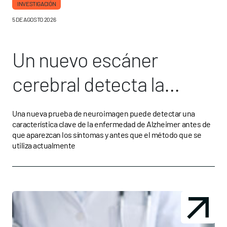
INVESTIGACIÓN
5 DE AGOSTO 2026
Un nuevo escáner
cerebral detecta la
proteína tau del
Una nueva prueba de neuroimagen puede detectar una
característica clave de la enfermedad de Alzheimer antes de
alzhéimer antes que el
que aparezcan los síntomas y antes que el método que se
utiliza actualmente
método estándar actual