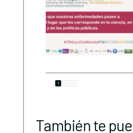
1
2
3
También te pue