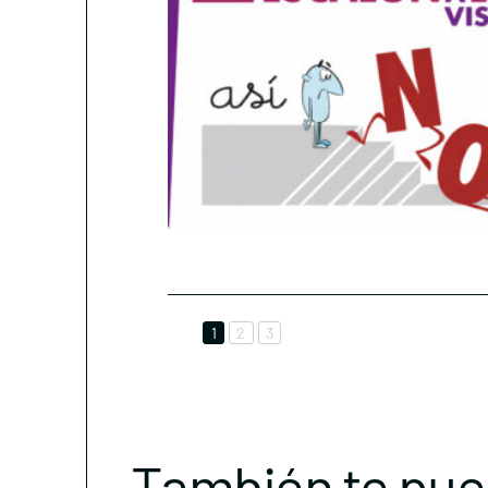
1
2
3
También te pue