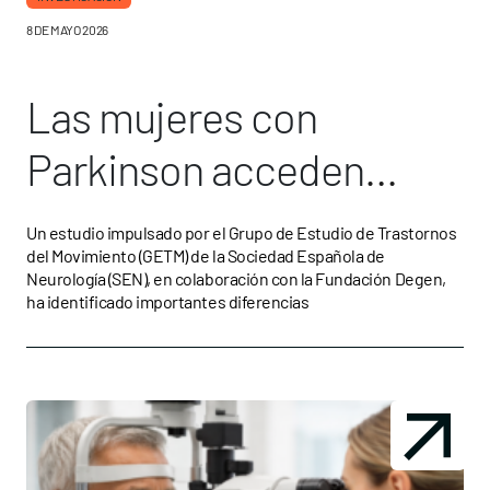
8 DE MAYO 2026
Las mujeres con
Parkinson acceden
menos y más tarde a
Un estudio impulsado por el Grupo de Estudio de Trastornos
del Movimiento (GETM) de la Sociedad Española de
terapias avanzadas
Neurología (SEN), en colaboración con la Fundación Degen,
ha identificado importantes diferencias