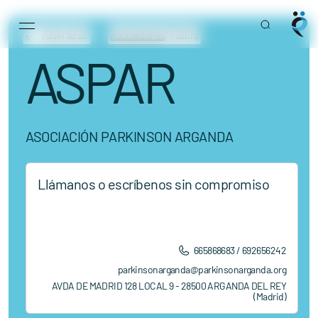
Main Navigation
Skip to content
Volver atrás
Asociaciones
/ Madrid
ASPAR
ASOCIACIÓN PARKINSON ARGANDA
Llámanos o escríbenos sin compromiso
665868683 / 692656242
parkinsonarganda@parkinsonarganda.org
AVDA DE MADRID 128 LOCAL 9 - 28500 ARGANDA DEL REY
(Madrid)