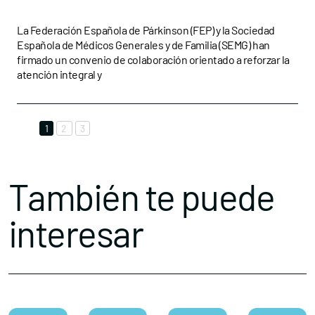
acuerdo de colaboración
La Federación Española de Párkinson (FEP) y la Sociedad
Española de Médicos Generales y de Familia (SEMG) han
con la SEMG
firmado un convenio de colaboración orientado a reforzar la
atención integral y
1
2
3
También te puede
interesar