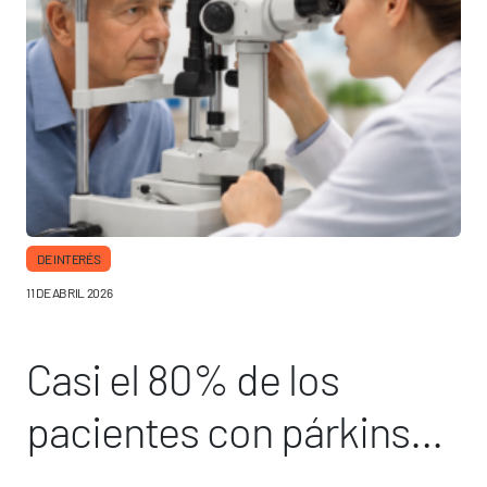
DE INTERÉS
11 DE ABRIL 2026
Casi el 80% de los
pacientes con párkinson
presenta problemas