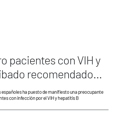
ro pacientes con VIH y
 cribado recomendado
ente el cáncer de
es españoles ha puesto de manifiesto una preocupante
tes con infección por el VIH y hepatitis B