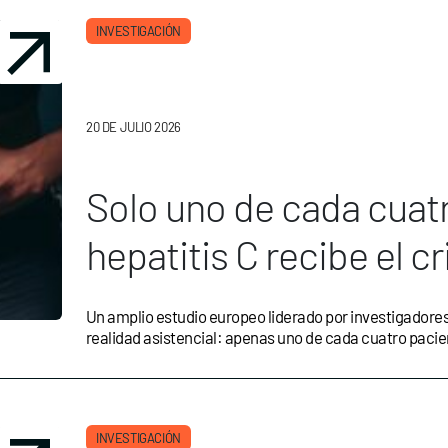
INVESTIGACIÓN
20 DE JULIO 2026
Solo uno de cada cuat
hepatitis C recibe el
para detectar precozm
Un amplio estudio europeo liderado por investigador
hígado
realidad asistencial: apenas uno de cada cuatro pacien
INVESTIGACIÓN