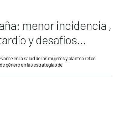
aña: menor incidencia ,
ardío y desafíos
ción y tratamiento
vante en la salud de las mujeres y plantea retos
de género en las estrategias de