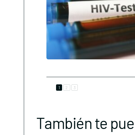
1
2
3
También te pue