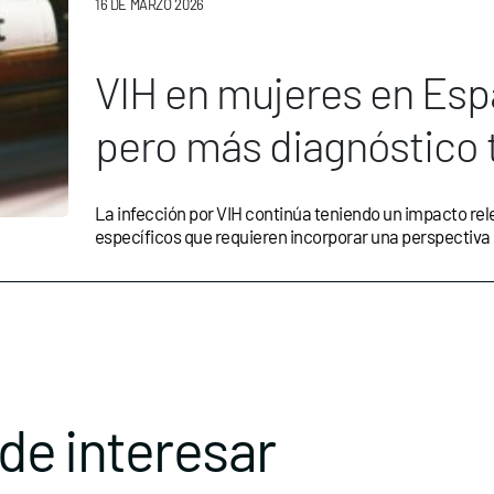
16 DE MARZO 2026
VIH en mujeres en Esp
pero más diagnóstico t
específicos en preven
La infección por VIH continúa teniendo un impacto rele
específicos que requieren incorporar una perspectiva 
de interesar