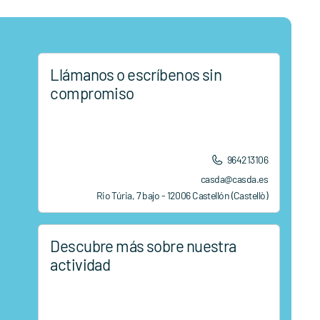
Llámanos o escríbenos sin
compromiso
964213106
casda@casda.es
Rio Túria, 7 bajo - 12006 Castellón (Castellò)
Descubre más sobre nuestra
actividad