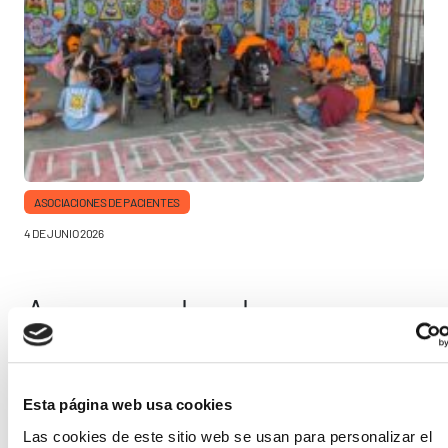
ASOCIACIONES DE PACIENTES
4 DE JUNIO 2026
Aspaym abre las
inscripciones para su
campamento inclusivo
Esta página web usa cookies
La Federación Nacional Aspaym -Asociación de personas con
Las cookies de este sitio web se usan para personalizar el
lesión medular y otras discapacidades físicas- ha abierto el