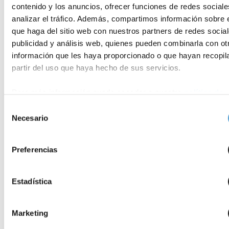
de verano
plazo de inscripción para participar en la XXIX edición de su
contenido y los anuncios, ofrecer funciones de redes sociale
tradicional Campamento Aspaym,
analizar el tráfico. Además, compartimos información sobre 
que haga del sitio web con nuestros partners de redes social
publicidad y análisis web, quienes pueden combinarla con ot
información que les haya proporcionado o que hayan recopil
partir del uso que haya hecho de sus servicios.
Para más información puede acceder a nuestra
política de
cookies
.
Selección
Necesario
de
consentimiento
Preferencias
Estadística
Marketing
ASOCIACIONES DE PACIENTES