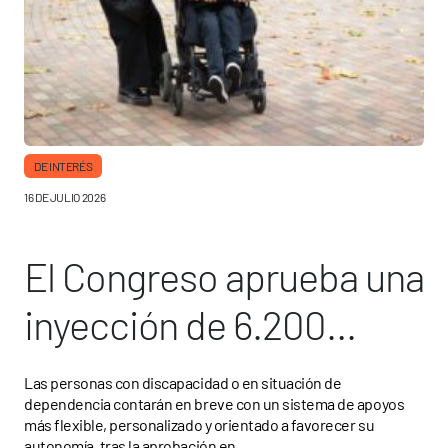
DE INTERÉS
16 DE JULIO 2026
El Congreso aprueba una
inyección de 6.200
millones de euros para
Las personas con discapacidad o en situación de
dependencia contarán en breve con un sistema de apoyos
dependencia
más flexible, personalizado y orientado a favorecer su
autonomía, tras la aprobación en