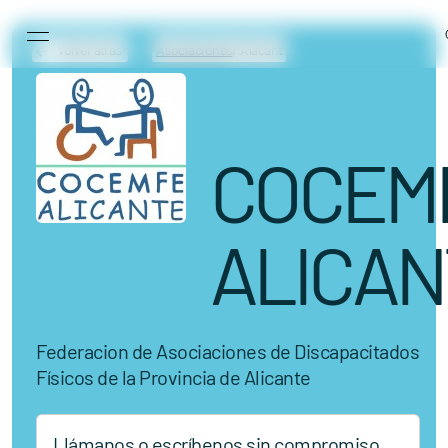
Main Navigation
Skip to content
Volver atrás
Asociaciones
/ Alacant
COCEM
ALICAN
Federacion de Asociaciones de Discapacitados
Físicos de la Provincia de Alicante
Llámanos o escríbenos sin compromiso