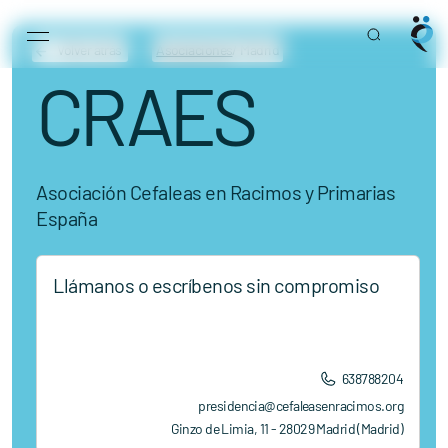
Main Navigation
Skip to content
Volver atrás
Asociaciones
/ Madrid
CRAES
Asociación Cefaleas en Racimos y Primarias
España
Llámanos o escríbenos sin compromiso
638788204
presidencia@cefaleasenracimos.org
Ginzo de Limia, 11 - 28029 Madrid (Madrid)