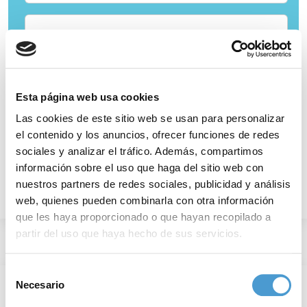
Descubre más sobre nuestra actividad
Esta página web usa cookies
Visitar sitio web
Las cookies de este sitio web se usan para personalizar
el contenido y los anuncios, ofrecer funciones de redes
sociales y analizar el tráfico. Además, compartimos
información sobre el uso que haga del sitio web con
nuestros partners de redes sociales, publicidad y análisis
web, quienes pueden combinarla con otra información
que les haya proporcionado o que hayan recopilado a
partir del uso que haya hecho de sus servicios.
Para más información puede acceder a nuestra
política
Selección
de cookies
.
Necesario
de
consentimiento