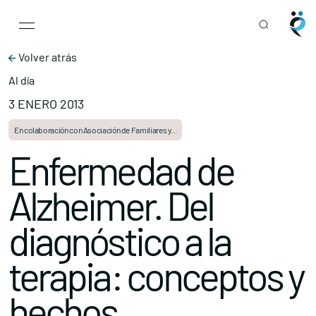
Main Navigation
Skip to content
Volver atrás
Al día
3 ENERO 2013
En colaboración con Asociación de Familiares y...
Enfermedad de
Alzheimer. Del
diagnóstico a la
terapia: conceptos y
hechos