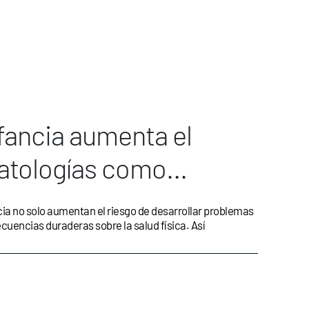
nfancia aumenta el
patologías como
 cardiovascular
cia no solo aumentan el riesgo de desarrollar problemas
uencias duraderas sobre la salud física. Así