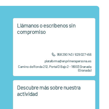
Llámanos o escríbenos sin
compromiso
958 290 143 / 629 027 456
plataforma@enprimerapersona.es
Camino de Ronda 212, Portal D Bajo 2 - 18003 Granada
(Granada)
Descubre más sobre nuestra
actividad