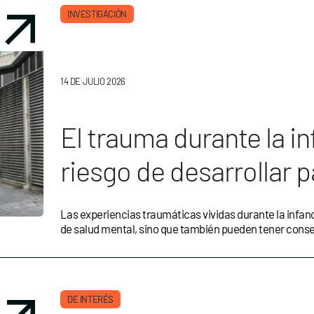
INVESTIGACIÓN
14 DE JULIO 2026
El trauma durante la i
riesgo de desarrollar 
diabetes o enfermedad
Las experiencias traumáticas vividas durante la infan
de salud mental, sino que también pueden tener consec
DE INTERÉS