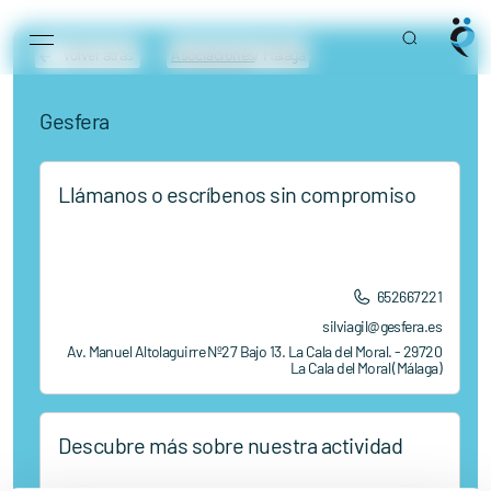
Main Navigation
Skip to content
Volver atrás
Asociaciones
/ Málaga
Gesfera
Llámanos o escríbenos sin compromiso
652667221
silviagil@gesfera.es
Av. Manuel Altolaguirre Nº27 Bajo 13. La Cala del Moral. - 29720
La Cala del Moral (Málaga)
Descubre más sobre nuestra actividad