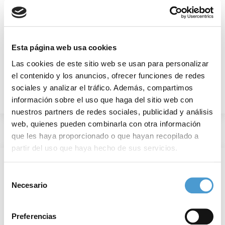
Visitar sitio web
Esta página web usa cookies
Las cookies de este sitio web se usan para personalizar
el contenido y los anuncios, ofrecer funciones de redes
sociales y analizar el tráfico. Además, compartimos
información sobre el uso que haga del sitio web con
nuestros partners de redes sociales, publicidad y análisis
web, quienes pueden combinarla con otra información
que les haya proporcionado o que hayan recopilado a
partir del uso que haya hecho de sus servicios.
Para más información puede acceder a nuestra
política
Selección
de cookies
.
Necesario
de
consentimiento
Preferencias