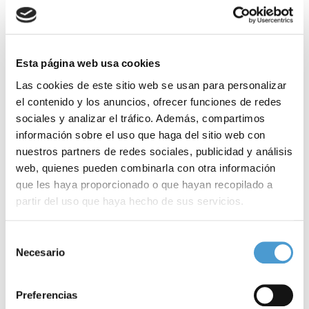
Esta página web usa cookies
Las cookies de este sitio web se usan para personalizar
el contenido y los anuncios, ofrecer funciones de redes
sociales y analizar el tráfico. Además, compartimos
información sobre el uso que haga del sitio web con
nuestros partners de redes sociales, publicidad y análisis
web, quienes pueden combinarla con otra información
que les haya proporcionado o que hayan recopilado a
partir del uso que haya hecho de sus servicios.
Para más información puede acceder a nuestra
política
Selección
de cookies
.
Necesario
de
consentimiento
GEPAC presenta un informe pionero que...
D
Preferencias