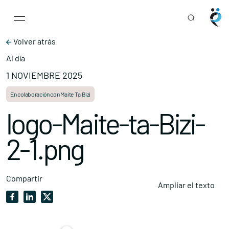
Main Navigation
Skip to content
Volver atrás
Al día
1 NOVIEMBRE 2025
En colaboración con Maite Ta Bizi
logo-Maite-ta-Bizi-
2-1.png
Compartir
Ampliar el texto