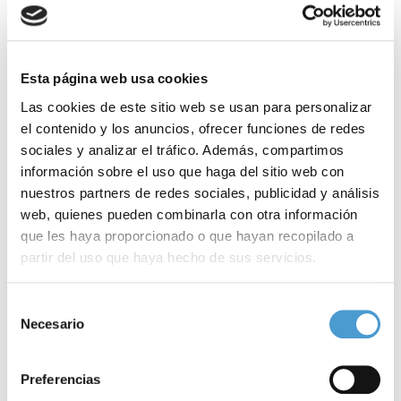
con indicaciones sobre la instalación y uso.
Aula de formación. Una de las fases más importantes
de este proyecto es la formación para facilitar su uso.
Esta página web usa cookies
Las cookies de este sitio web se usan para personalizar
Resultados
el contenido y los anuncios, ofrecer funciones de redes
sociales y analizar el tráfico. Además, compartimos
Actualmente en fase de implantación. Un 30% de las personas
información sobre el uso que haga del sitio web con
asociadas ya la han descargado. La previsión es que este año el
nuestros partners de redes sociales, publicidad y análisis
cien por cien de los socios se hayan descargado esta aplicación y
web, quienes pueden combinarla con otra información
que les haya proporcionado o que hayan recopilado a
la tengan instalada en su móvil y/o tableta.
partir del uso que haya hecho de sus servicios.
Noticias
Para más información puede acceder a nuestra
política
Selección
de cookies
.
Necesario
de
relacionadas
consentimiento
Preferencias