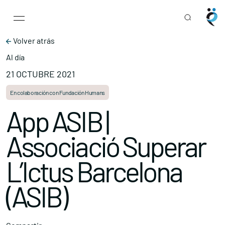
Main Navigation
Skip to content
Volver atrás
Al día
21 OCTUBRE 2021
En colaboración con Fundación Humans
App ASIB |
Associació Superar
L’Ictus Barcelona
(ASIB)