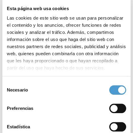
Esta página web usa cookies
Las cookies de este sitio web se usan para personalizar
el contenido y los anuncios, ofrecer funciones de redes
sociales y analizar el tráfico. Además, compartimos
información sobre el uso que haga del sitio web con
nuestros partners de redes sociales, publicidad y análisis
web, quienes pueden combinarla con otra información
que les haya proporcionado o que hayan recopilado a
partir del uso que haya hecho de sus servicios.
Una guía da claves para mejorar la...
L
Para más información puede acceder a nuestra
política
Selección
de cookies
.
Necesario
de
consentimiento
Preferencias
28 JULIO, 2025
AL DÍA
28
Estadística