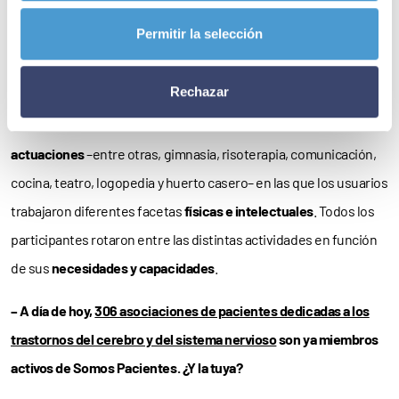
fabricación de productos elaborados con fibras vegetales que,
Permitir la selección
posteriormente, fueron presentados en
ferias de artesanía
y
recintos de
exposiciones
.
Rechazar
Finalmente, la Asociación ESCLAT desarrolló una serie de
actuaciones
–entre otras, gimnasia, risoterapia, comunicación,
cocina, teatro, logopedia y huerto casero– en las que los usuarios
trabajaron diferentes facetas
físicas e intelectuales
. Todos los
participantes rotaron entre las distintas actividades en función
de sus
necesidades y capacidades
.
– A día de hoy,
306 asociaciones de pacientes dedicadas a los
trastornos del cerebro y del sistema nervioso
son ya miembros
activos de Somos Pacientes. ¿Y la tuya?