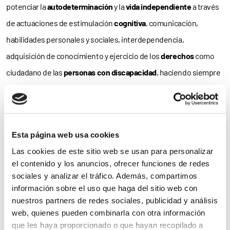
potenciar la
autodeterminación
y la
vida independiente
a través
de actuaciones de estimulación
cognitiva
, comunicación,
habilidades personales y sociales, interdependencia,
adquisición de conocimiento y ejercicio de los
derechos
como
ciudadano de las
personas con discapacidad
, haciendo siempre
hincapié en la participación e
inclusión
plenas en todos los
ámbitos de la sociedad».
132 usuarios en 2012
Esta página web usa cookies
Las cookies de este sitio web se usan para personalizar
En la pasada edición del programa participaron
132 adultos con
el contenido y los anuncios, ofrecer funciones de redes
parálisis cerebral
de
ASPACE Ávila
,
ASPACE Huesca
,
ASPACE
sociales y analizar el tráfico. Además, compartimos
Sevilla
y la
Asociación Pro Personas con Parálisis Cerebral de
información sobre el uso que haga del sitio web con
nuestros partners de redes sociales, publicidad y análisis
Barcelona
(ESCLAT), entidades que abordaron los objetivos del
web, quienes pueden combinarla con otra información
programa desde distintos
planteamientos
para adaptarse a las
que les haya proporcionado o que hayan recopilado a