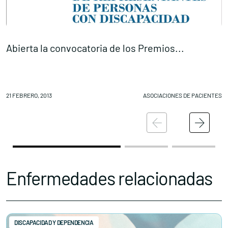
Abierta la convocatoria de los Premios...
C
Conócenos
Explora
21 FEBRERO, 2013
ASOCIACIONES DE PACIENTES
20
Asociaciones
Actualidad
Nuestros premios
Accede al apartado personal de asociaciones
Enfermedades relacionadas
DISCAPACIDAD Y DEPENDENCIA