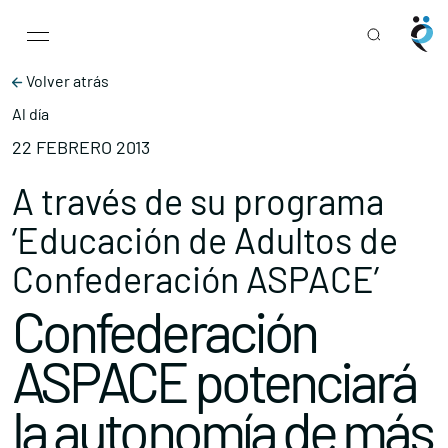
Main Navigation
Skip to content
Volver atrás
Al día
22 FEBRERO 2013
A través de su programa
‘Educación de Adultos de
Confederación ASPACE’
Confederación
ASPACE potenciará
la autonomía de más