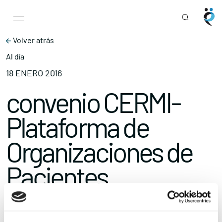
Main Navigation
Skip to content
Volver atrás
Al día
18 ENERO 2016
convenio CERMI-
Plataforma de
Organizaciones de
Pacientes
Compartir
Ampliar el texto