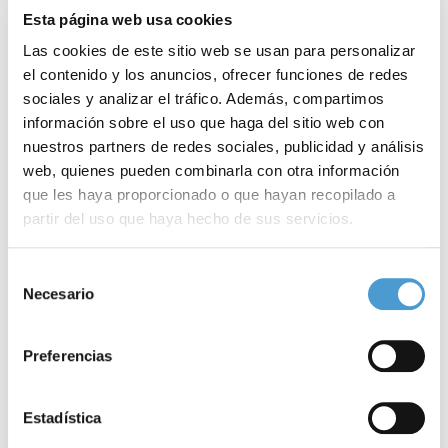
Esta página web usa cookies
Las cookies de este sitio web se usan para personalizar
el contenido y los anuncios, ofrecer funciones de redes
sociales y analizar el tráfico. Además, compartimos
información sobre el uso que haga del sitio web con
nuestros partners de redes sociales, publicidad y análisis
web, quienes pueden combinarla con otra información
que les haya proporcionado o que hayan recopilado a
partir del uso que haya hecho de sus servicios.
Para más información puede acceder a nuestra
política
Selección
de cookies
.
Necesario
de
consentimiento
Preferencias
Noticias
Estadística
relacionadas