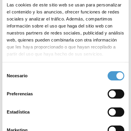
Las cookies de este sitio web se usan para personalizar
el contenido y los anuncios, ofrecer funciones de redes
sociales y analizar el tráfico. Además, compartimos
información sobre el uso que haga del sitio web con
nuestros partners de redes sociales, publicidad y análisis
web, quienes pueden combinarla con otra información
que les haya proporcionado o que hayan recopilado a
partir del uso que haya hecho de sus servicios.
EL SENADO DE ESPAÑA CELEBRA EL DÍA...
‘
Para más información puede acceder a nuestra
política
Selección
de cookies
.
Necesario
de
15 SEPTIEMBRE, 2019
DE INTERÉS
15
consentimiento
Preferencias
Estadística
Marketing