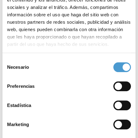
sociales y analizar el tráfico. Además, compartimos
información sobre el uso que haga del sitio web con
nuestros partners de redes sociales, publicidad y análisis
web, quienes pueden combinarla con otra información
que les haya proporcionado o que hayan recopilado a
partir del uso que haya hecho de sus servicios.
Para más información puede acceder a nuestra
política
Selección
de cookies
.
Noticias
Necesario
de
consentimiento
relacionadas
Preferencias
Estadística
Marketing
Conócenos
Explora