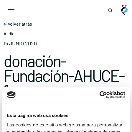
Main Navigation
Skip to content
Volver atrás
Al día
15 JUNIO 2020
donación-
Fundación-AHUCE-
1
Compartir
Ampliar el texto
Esta página web usa cookies
Las cookies de este sitio web se usan para personalizar
el contenido y los anuncios, ofrecer funciones de redes